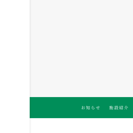
2026.08.06
🐟白身魚のかば焼き🍴
お知らせ
施設紹介