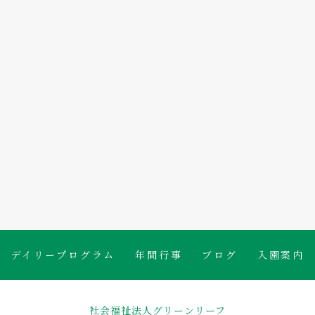
たんぽぽ保育園のブログ
デイリープログラム
年間行事
ブログ
入園案内
社会福祉法人グリーンリーフ