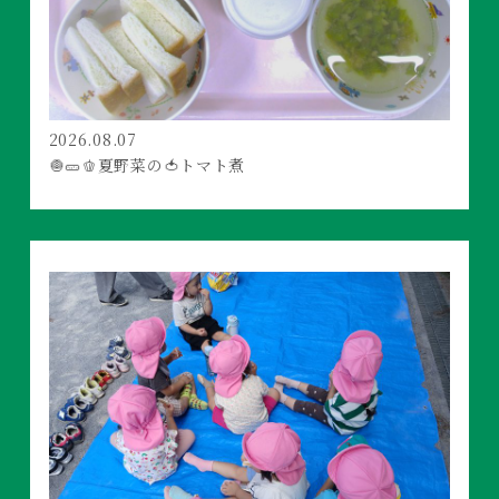
2026.08.07
🧅🥒🫑夏野菜の🍅トマト煮