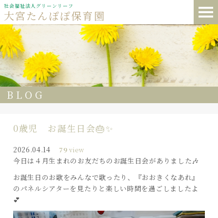
社会福祉法人グリーンリーフ
大宮たんぽぽ保育園
BLOG
0歳児 お誕生日会🎂✨
2026.04.14
79
view
今日は４月生まれのお友だちのお誕生日会がありました🎶
お誕生日のお歌をみんなで歌ったり、『おおきくなあれ』
のパネルシアターを見たりと楽しい時間を過ごしましたよ
💕