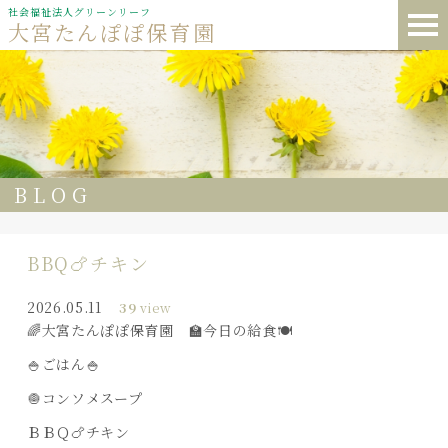
社会福祉法人グリーンリーフ
大宮たんぽぽ保育園
BLOG
BBQ🍗チキン
2026.05.11
39
view
🌈大宮たんぽぽ保育園 🏫今日の給食🍽️
🍚ごはん🍚
🧅コンソメスープ
ＢＢＱ🍗チキン