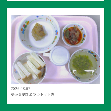
2026.08.07
🧅🥒🫑夏野菜の🍅トマト煮