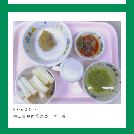
2026.08.07
🧅🥒🫑夏野菜の🍅トマト煮