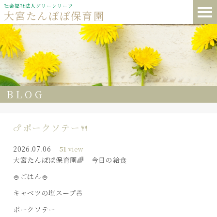
社会福祉法人グリーンリーフ
大宮たんぽぽ保育園
BLOG
🍗ポークソテー🍴
2026.07.06
51
view
大宮たんぽぽ保育園🌈 今日の給食
🍚ごはん🍚
キャベツの塩スープ🍜
ポークソテー