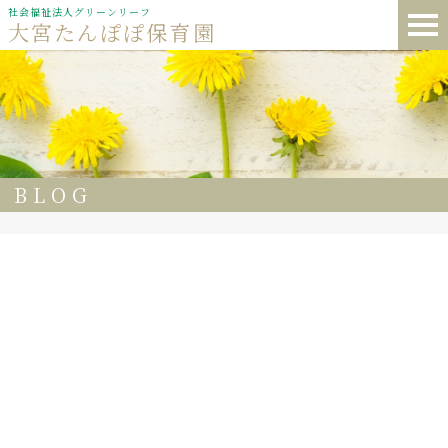
社会福祉法人グリーンリーフ
大宮たんぽぽ保育園
BLOG
33
大宮たんぽぽ保育園 台風でも
元気な たんぽぽさん