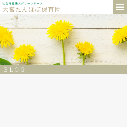
社会福祉法人グリーンリーフ
大宮たんぽぽ保育園
BLOG
33
大宮たんぽぽ保育園 子どもたちがハチに刺された時や