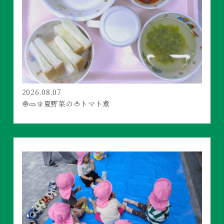
2026.08.07
🧅🥒🫑夏野菜の🍅トマト煮