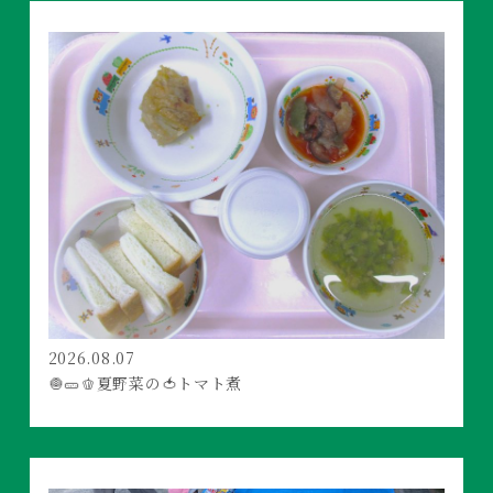
2026.08.07
🧅🥒🫑夏野菜の🍅トマト煮