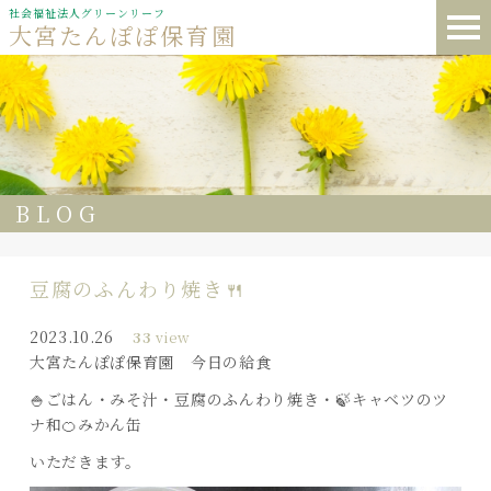
社会福祉法人グリーンリーフ
大宮たんぽぽ保育園
BLOG
豆腐のふんわり焼き🍴
2023.10.26
33
view
大宮たんぽぽ保育園 今日の給食
🍚ごはん・みそ汁・豆腐のふんわり焼き・🍃キャベツのツ
ナ和🍊みかん缶
いただきます。