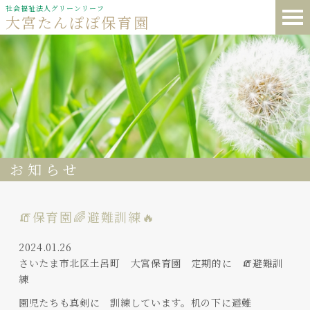
社会福祉法人グリーンリーフ
大宮たんぽぽ保育園
お知らせ
🧯保育園🌈避難訓練🔥
2024.01.26
さいたま市北区土呂町 大宮保育園 定期的に 🧯避難訓
練
園児たちも真剣に 訓練しています。机の下に避難