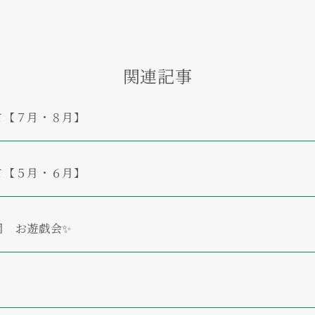
関連記事
て【７月・８月】
て【５月・６月】
園 お遊戯会✨