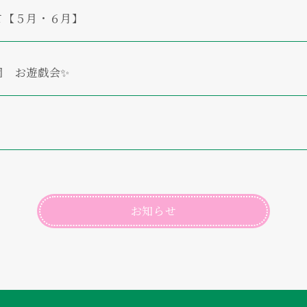
て【５月・６月】
園 お遊戯会✨
お知らせ