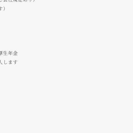
す）
厚生年金
入します