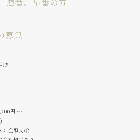
集 遅番、早番の方
の募集
補助
1,100円 〜
)
ス）全額支給
じ会社規定あり）