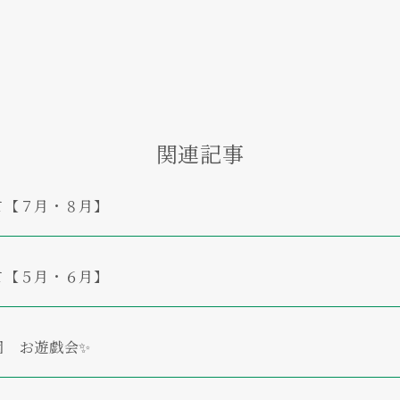
関連記事
て【７月・８月】
て【５月・６月】
園 お遊戯会✨