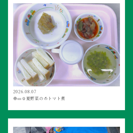
2026.08.07
🧅🥒🫑夏野菜の🍅トマト煮