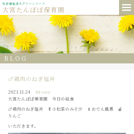
社会福祉法人グリーンリーフ
大宮たんぽぽ保育園
BLOG
🍗鶏肉のねぎ塩丼
2023.11.24
55
view
大宮たんぽぽ保育園 今日の給食
🍗鶏肉のねぎ塩丼 🥬小松菜のみそ汁 🍢おでん風煮 🍎
りんご
いただきます。