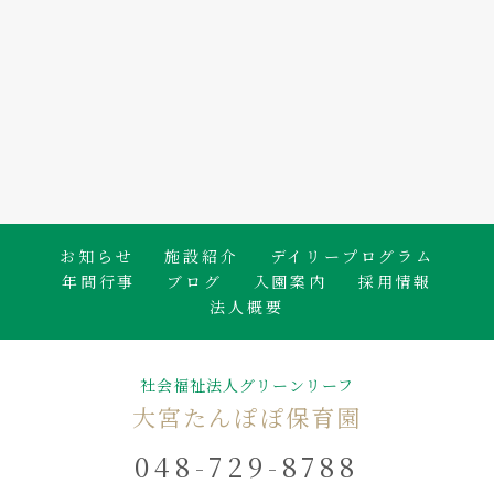
2026.08.06
🐟白身魚のかば焼き🍴
たんぽぽ保育園のブログ
お知らせ
施設紹介
デイリープログラム
年間行事
ブログ
入園案内
採用情報
法人概要
社会福祉法人グリーンリーフ
大宮たんぽぽ保育園
048-729-8788