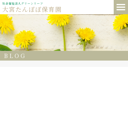
社会福祉法人グリーンリーフ
大宮たんぽぽ保育園
BLOG
56
大宮たんぽぽ保育園 晴れの日🌈みんな元気なたんぽぽさ
ん♪