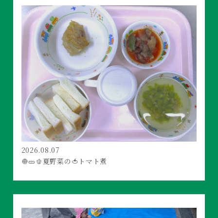
2026.08.07
🧅🥒🫑夏野菜の🍅トマト煮