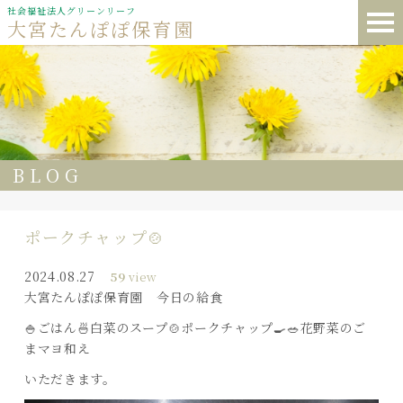
社会福祉法人グリーンリーフ
大宮たんぽぽ保育園
BLOG
ポークチャップ🍲
2024.08.27
59
view
大宮たんぽぽ保育園 今日の給食
🍚ごはん🍜白菜のスープ🍲ポークチャップ🍳🥗花野菜のご
まマヨ和え
いただきます。