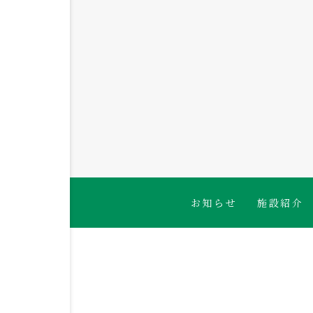
2026.08.04
くるみ組 廊下探検👀✨
お知らせ
施設紹介