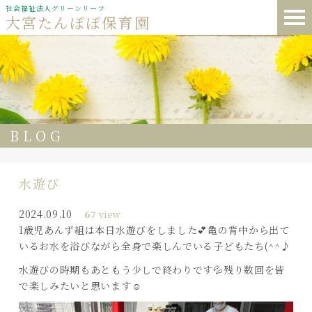
社会福祉法人グリーンリーフ
大宮たんぽぽ保育園
BLOG
水遊び
2024.09.10
67
view
1歳児あんず組は本日水遊びをしました💕亀の背中から出て
いるお水を浴びながら全身で楽しんでいる子どもたち(^^♪
水遊びの時期もあともう少しで終わりです💦残り数回を皆
で楽しみたいと思います☺