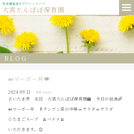
社会福祉法人グリーンリーフ
大宮たんぽぽ保育園
BLOG
🍛マーボー丼🍽️
2024.09.11
40
view
さいたま市 北区 大宮たんぽぽ保育園🏫 今日の給食🌈
🍛マーボー丼 🥬チンゲン菜の中華🥗サラダ🥗サラダ
🥚たまごスープ 🍌バナナ🍌
いただきます。😊