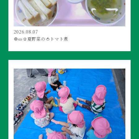
2026.08.07
🧅🥒🫑夏野菜の🍅トマト煮