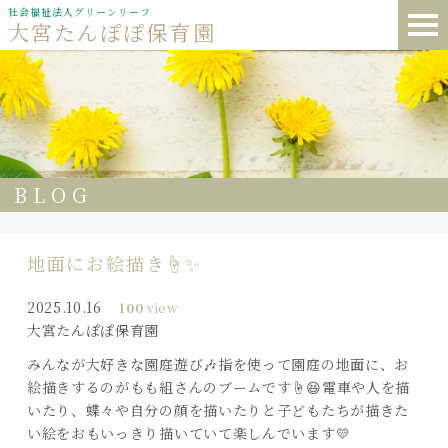
社会福祉法人グリーンリーフ
大宮たんぽぽ保育園
BLOG
地面にお絵描き☝️✨
2025.10.16
100
view
大宮たんぽぽ保育園
みんなが大好きな園庭遊び🎶指を使って園庭の地面に、お
絵描きするのがもも組さんのブームです☝️😆電車や人を描
いたり、蝶々や自分の顔を描いたりと子どもたちが描きた
い絵をおもいっきり描いていて楽しんでいます💛