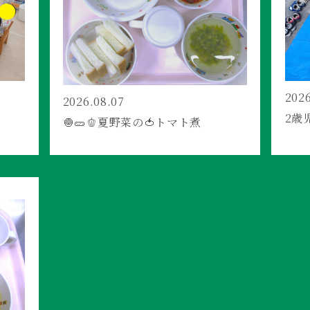
2026
2026.08.07
2歳
🧅🥒🫑夏野菜の🍅トマト煮