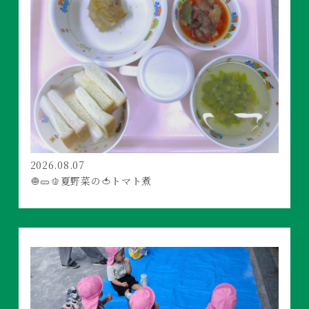
2026.08.07
🧅🥒🫑夏野菜の🍅トマト煮