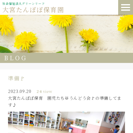
社会福祉法人グリーンリーフ
大宮たんぽぽ保育園
BLOG
準備🚩
2023.09.20
24
view
大宮たんぽぽ保育 園児たち🥁うんどう会🚩の準備してま
す♪