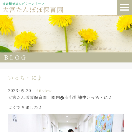
社会福祉法人グリーンリーフ
大宮たんぽぽ保育園
BLOG
いっち・に♪
2023.09.20
28
view
大宮たんぽぽ保育園 園内🏠歩行訓練中いっち・に♪
よくできました♪